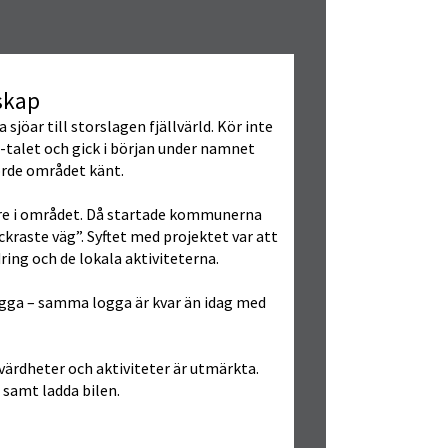
skap
sjöar till storslagen fjällvärld. Kör inte 
-talet och gick i början under namnet 
orde området känt.
re i området. Då startade kommunerna 
raste väg”. Syftet med projektet var att 
ring och de lokala aktiviteterna.
ogga – samma logga är kvar än idag med 
evärdheter och aktiviteter är utmärkta. 
 samt ladda bilen.