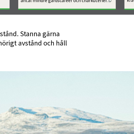
krä
antal mindre gårdscaféer och charkuterier.
stånd. Stanna gärna 
örigt avstånd och håll 