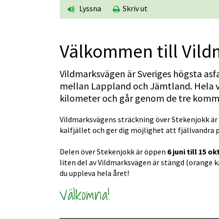
Lyssna
Skriv ut
Välkommen till Vil
Vildmarksvägen är Sveriges högsta asfa
mellan Lappland och Jämtland. Hela vä
kilometer och går genom de tre komm
Vildmarksvägens sträckning över Stekenjokk är e
kalfjället och ger dig möjlighet att fjällvandra 
Delen över Stekenjokk är öppen 
6 juni till 15 o
liten del av Vildmarksvägen är stängd (orange k
du uppleva hela året!
Välkomna!