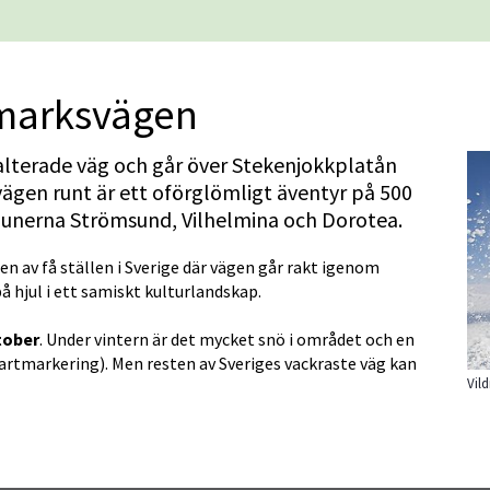
dmarksvägen
lterade väg och går över Stekenjokk­platån 
gen runt är ett oförglömligt äventyr på 500 
unerna Strömsund, Vilhelmina och Dorotea.
n av få ställen i Sverige där vägen går rakt igenom 
på hjul i ett samiskt kulturlandskap.
ktober
. Under vintern är det mycket snö i området och en 
artmarkering). Men resten av Sveriges vackraste väg kan 
Vil