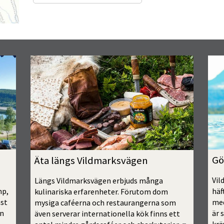
Gö
Äta längs Vildmarksvägen
Vil
Längs Vildmarksvägen erbjuds många 
p, 
häf
kulinariska erfarenheter. Förutom dom 
st 
med
mysiga caféerna och restaurangerna som 
n 
är 
även serverar internationella kök finns ett 
r.
Öppnas i ny