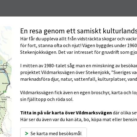
En resa genom ett samiskt kulturland
Här får du uppleva allt från vidsträckta skogar och vackra 
för fort, stanna ofta och njut! Vägen byggdes under 1960
Stekenjokkvägen. Det var intresset för gruvdrift som gj
I mitten av 1980-talet såg man en minskning av besöka
projektet Vildmarksvägen över Stekenjokk, ”Sveriges vack
marknadsföra djur, natur, vattenfall, kulturplatser, vand
Vildmarksvägen fick även en egen broschyr, karta och l
sin fjälltopp och röda sol.
Titta in på vår karta över Vildmarksvägen
 där olika s
Här ser du även var du kan äta, bo, köpa mat eller bensin
Se karta med besöksmål