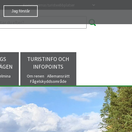
Våra turistwebbplatser
Jag förstår
GS
TURISTINFO OCH
VÄGEN
INFOPOINTS
helmina
Om renen
Allemansrätt
Fågelskyddsområde