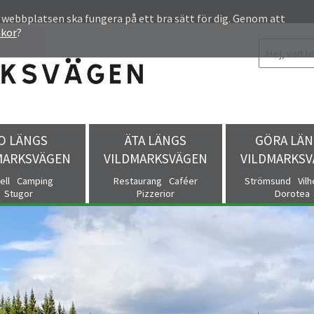
 webbplatsen ska fungera på ett bra sätt för dig. Genom att
akor
?
O LÄNGS
ÄTA LÄNGS
GÖRA LÄN
MARKSVÄGEN
VILDMARKSVÄGEN
VILDMARKS
ell
Camping
Restaurang
Caféer
Strömsund
Vil
Stugor
Pizzerior
Dorotea