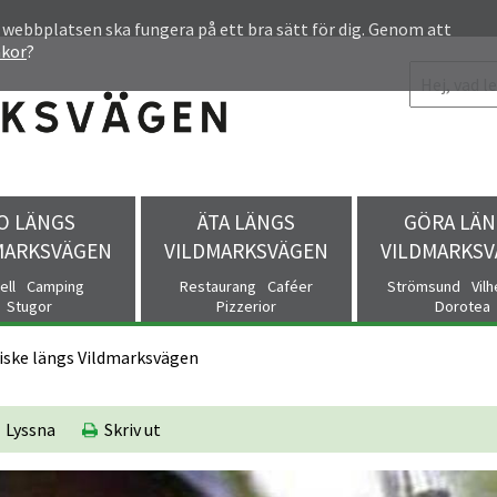
 webbplatsen ska fungera på ett bra sätt för dig. Genom att
akor
?
O LÄNGS
ÄTA LÄNGS
GÖRA LÄN
MARKSVÄGEN
VILDMARKSVÄGEN
VILDMARKS
ell
Camping
Restaurang
Caféer
Strömsund
Vil
Stugor
Pizzerior
Dorotea
iske längs Vildmarksvägen
Lyssna
Skriv ut