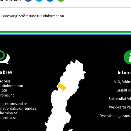
llsansvarig:
Strömsund turistinformation
a brev
Infor
adress
A–Ö, Vild
istinformation
Beställ b
 500
Strömsund
Sökresultat V
on(a)stromsund.se
Webbkarta Vi
rmation(a)stromsund.se
ilhelmina.se
Översättning, trans
dorotea.se
användare vald.