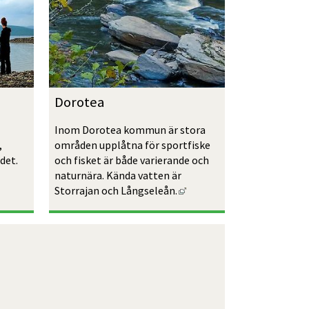
Dorotea
Inom Dorotea kommun är stora 
områden upplåtna för sportfiske 
 
och fisket är både varierande och 
et. 
naturnära. Kända vatten är 
Länk till annan webbplats,
ill annan webbplats, öppnas i nytt fönster.
Storrajan och Långseleån.