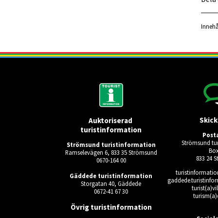
Innehå
Skick
Auktoriserad 
turistinformation
Post
Strömsund tur
Strömsund turistinformation
Box
Ramselevägen 6, 833 35 Strömsund
833 24 
0670-164 00
turistinformati
Gäddede turistinformation
gaddede.turistinfo
Storgatan 40, Gäddede
turist(a)v
0672-41 67 30
turism(a)
Ingen giltig 
Övrig turistinformation