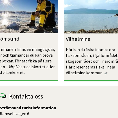
römsund
Vilhelmina
ommunen finns en mängd sjöar, 
Här kan du fiska inom stora 
r och tjärnar där du kan pröva 
fiskeområden, i fjällområdet,
elyckan. För att fiska på flera 
skogsområdet och i närområd
en – köp Vattudalskortet eller 
Här presenteras fiske i hela 
Länk t
stvikenkortet.
Vilhelmina kommun. 
Kontakta oss
Strömsund turistinformation
Ramselevägen 6