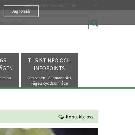
Våra turistwebbplatser
Jag förstår
GS
TURISTINFO OCH
VÄGEN
INFOPOINTS
helmina
Om renen
Allemansrätt
Fågelskyddsområde
Kontakta oss