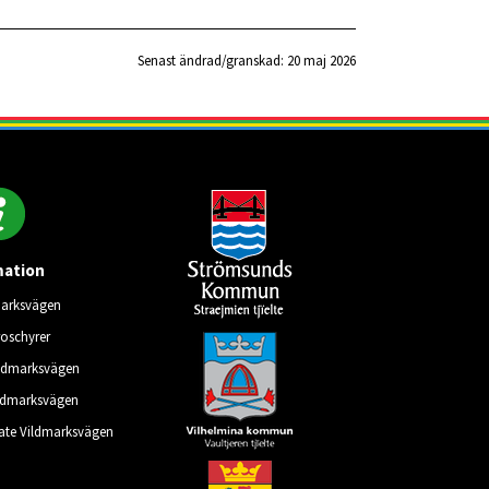
Senast ändrad/granskad: 
20 maj 2026
mation
marksvägen
roschyrer
ildmarksvägen
ldmarksvägen
late Vildmarksvägen