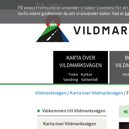
Dela
Dela
Dela
Dela
Besök
Translate
På www.stromsund.se använder vi kakor (cookies) för att
surfa vidare godkänner du att vi använder kakor. Vad är
k
på
på
på
via
oss
Facebook
Twitter
LinkedIn
email
på
Facebook
KARTA ÖVER
B
VILDMARKSVÄGEN
VILD
Fiske
Kyrkor
Hot
Vandring
Vattenfall
Vildmarksvägen
/
Karta över Vildmarksvägen
/
F
Välkommen till Vildmarksvägen
Karta över Vildmarksvägen