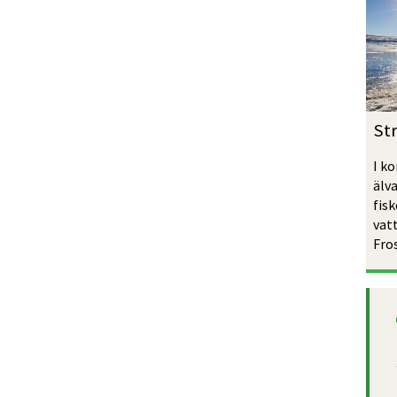
St
I k
älva
fisk
vatt
Fro