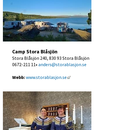
Camp Stora Blåsjön
Stora Blåsjön 240, 830 93 Stora Blåsjön
0672-211 11• 
anders@storablasjon.se
Länk till annan webbplats, öpp
Webb:
www.storablasjon.se