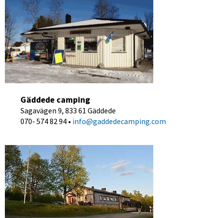
Gäddede camping
Sagavägen 9, 833 61 Gäddede
070- 574 82 94 • 
info@gaddedecamping.com