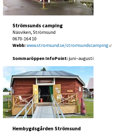
Strömsunds camping
Näsviken, Strömsund
0670-164 10
Länk till 
Webb:
www.stromsund.se/stromsundscamping
Sommaröppen InfoPoint:
 juni–augusti
Hembygdsgården Strömsund