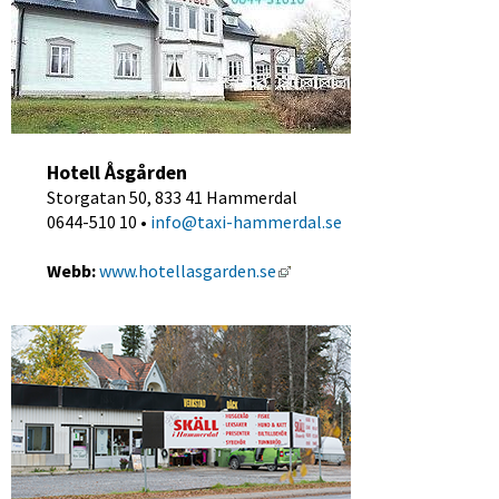
Hotell Åsgården
Storgatan 50, 833 41 Hammerdal
0644-510 10 • 
info@taxi-hammerdal.se
Länk till annan webbplats, 
Webb:
www.hotellasgarden.se