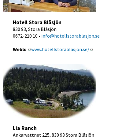
Hotell Stora Blåsjön
830 93, Stora Blåsjön
0672-210 10 • 
info@hotellstorablasjon.se
Länk till annan webbplats, öppnas i nytt fönster
Länk till annan webbp
Webb:
www.hotellstorablasjon.se/
Lia Ranch
Ankarvattnet 225, 830 93 Stora Blåsjön