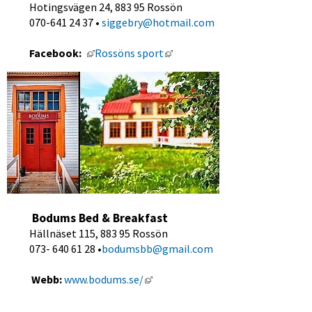
Hotingsvägen 24, 883 95 Rossön
070-641 24 37 • 
siggebry@hotmail.com
Länk till annan webbplats, öppnas i nytt fö
Länk till annan webbplats, öp
Facebook: 
Rossöns sport
 Bodums Bed & Breakfast 
Hällnäset 115, 883 95 Rossön
073- 640 61 28 •
bodumsbb@gmail.com
Länk till annan webbplats, öppnas
 Webb:
 www.bodums.se/