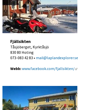
Fjällsikten
Tåsjöberget, Kyrktåsjö
830 80 Hoting
073-083 42 83 • 
mail@laplandexplorer.se
Länk till annan web
Webb:
www.facebook.com/fjallsikten/