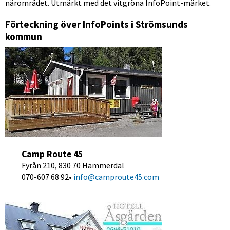
närområdet. Utmärkt med det vitgröna InfoPoint-märket.
Förteckning över InfoPoints i Strömsunds 
kommun
Camp Route 45 
Fyrån 210, 830 70 Hammerdal
070-607 68 92• 
info@camproute45.com