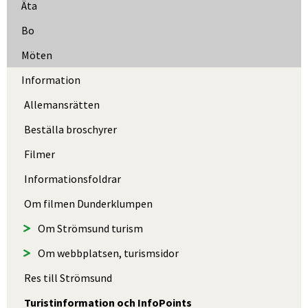
Äta
Bo
Möten
Information
Allemansrätten
Beställa broschyrer
Filmer
Informations­foldrar
Om filmen Dunder­klumpen
Om Strömsund turism
Om webbplatsen, turismsidor
Res till Strömsund
Turistinfor­mation och InfoPoints