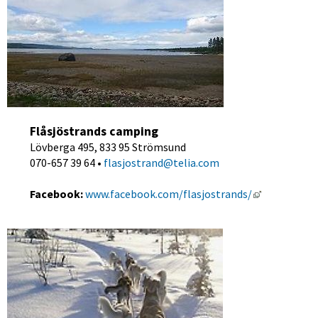
Flåsjöstrands camping
Lövberga 495, 833 95 Strömsund
070-657 39 64 • 
flasjostrand@telia.com
Länk till a
Facebook:
www.facebook.com/flasjostrands/