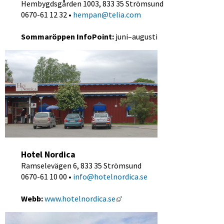
Hembygdsgården 1003, 833 35 Strömsund
0670-61 12 32 •
 hempan@telia.com
Sommaröppen InfoPoint:
 juni–augusti
Hotel Nordica 
Ramselevägen 6, 833 35 Strömsund
0670-61 10 00 • 
info@hotelnordica.se
Länk till annan webbplats, öpp
Webb:
www.hotelnordica.se