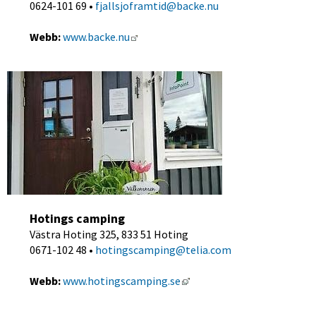
0624-101 69 • 
fjallsjoframtid@backe.nu
Länk till annan webbplats.
Webb:
www.backe.nu
Hotings camping
Västra Hoting 325, 833 51 Hoting
0671-102 48 • 
hotingscamping@telia.com
Länk till annan webbplats,
Webb:
www.hotingscamping.se