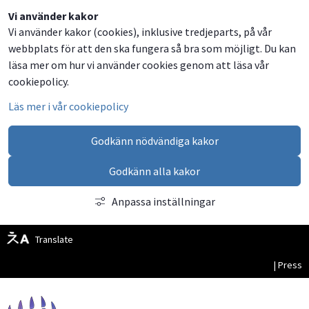
Dela
Dela
Dela
Dela
Besök
Vi använder kakor
Vi använder kakor (cookies), inklusive tredjeparts, på vår
på
på
på
via
oss
webbplats för att den ska fungera så bra som möjligt. Du kan
Facebook
Twitter
LinkedIn
email
på
läsa mer om hur vi använder cookies genom att läsa vår
Facebook
cookiepolicy.
Läs mer i vår cookiepolicy
Godkänn nödvändiga kakor
Godkänn alla kakor
Anpassa inställningar
Translate
| Press