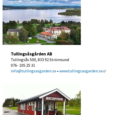
Tullingsåsgården AB
Tullingsås 500, 833 92 Strömsund
076- 105 25 31
Länk 
info@tullingsasgarden.se
 • 
www.tullingsasgarden.se