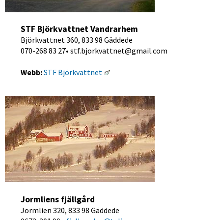
STF Björkvattnet Vandrarhem
Björkvattnet 360, 833 98 Gäddede
070-268 83 27• stf.bjorkvattnet@gmail.com
Länk till annan webbplats, öppnas
Webb:
 STF Björkvattnet 
Jormliens fjällgård
Jormlien 320, 833 98 Gäddede