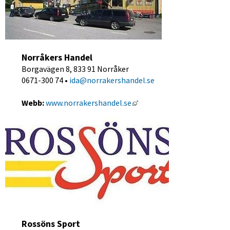
Norråkers Handel
Borgavägen 8, 833 91 Norråker
0671-300 74 • 
ida@norrakershandel.se
Länk till annan webbplats,
Webb: 
www.norrakershandel.se
Rossöns Sport 