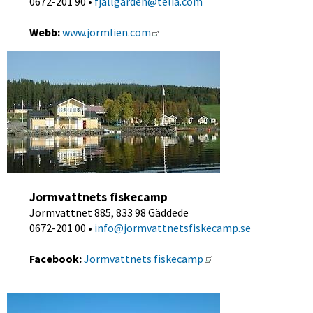
0672-201 90 • 
fjallgarden@telia.com
Länk till annan webbplats.
Webb:
www.jormlien.com
Jormvattnets fiskecamp
Jormvattnet 885, 833 98 Gäddede
0672-201 00 • 
info@jormvattnetsfiskecamp.se
Länk till annan webbp
Facebook: 
Jormvattnets fiskecamp