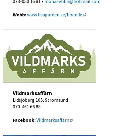
073-050 16 81 • 
monasehlin@hotmail.com
Länk till annan webbplat
Webb: 
www.livagarden.se/boende
Vildmarksaffärn
Lidsjöberg 105, Strömsund 
070-461 66 88
Länk till annan webbplats, öpp
Facebook:
 Vildmarksaffärn