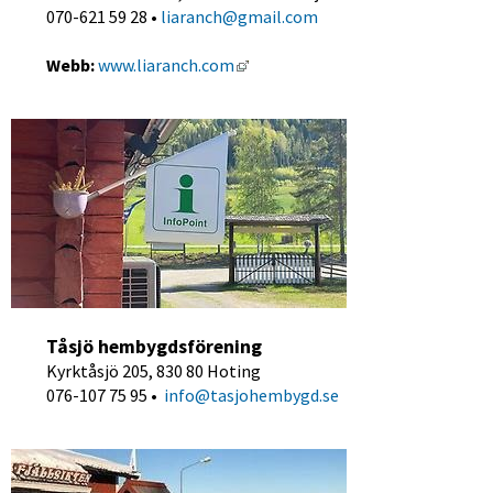
070-621 59 28 • 
liaranch@gmail.com
Länk till annan webbplats, öppna
Webb:
www.liaranch.com
Tåsjö hembygdsförening
Kyrktåsjö 205, 830 80 Hoting
076-107 75 95 • 
 info@tasjohembygd.se