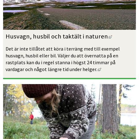
Länk till 
Husvagn, husbil och taktält i naturen
Det är inte tillåtet att köra i terräng med till exempel 
husvagn, husbil eller bil. Väljer du att övernatta på en 
rastplats kan du i regel stanna i högst 24 timmar på 
Länk till annan we
vardagar och något längre tid under helger.