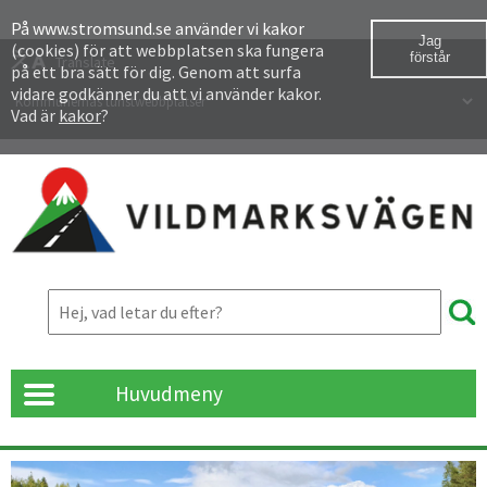
Besök
På www.stromsund.se använder vi kakor
Jag
(cookies) för att webbplatsen ska fungera
oss
förstår
Translate
på ett bra sätt för dig. Genom att surfa
på
vidare godkänner du att vi använder kakor.
Våra turistwebbplatser
Vad är
kakor
?
Facebook
Huvudmeny