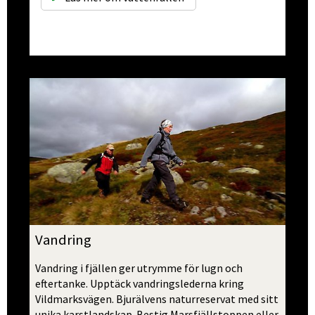
Vandring
Vandring i fjällen ger utrymme för lugn och 
eftertanke. Upptäck vandringslederna kring 
Vildmarks­vägen. Bjurälvens naturreservat med sitt 
unika karstlandskap. Bestig Marsfjälls­toppen eller 