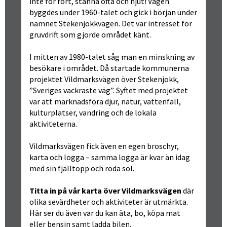
inte för fort, stanna ofta och njut! Vägen 
byggdes under 1960-talet och gick i början under 
namnet Stekenjokkvägen. Det var intresset för 
gruvdrift som gjorde området känt.
I mitten av 1980-talet såg man en minskning av 
besökare i området. Då startade kommunerna 
projektet Vildmarksvägen över Stekenjokk, 
”Sveriges vackraste väg”. Syftet med projektet 
var att marknadsföra djur, natur, vattenfall, 
kulturplatser, vandring och de lokala 
aktiviteterna.
Vildmarksvägen fick även en egen broschyr, 
karta och logga – samma logga är kvar än idag 
med sin fjälltopp och röda sol.
Titta in på vår karta över Vildmarksvägen
 där 
olika sevärdheter och aktiviteter är utmärkta. 
Här ser du även var du kan äta, bo, köpa mat 
eller bensin samt ladda bilen.