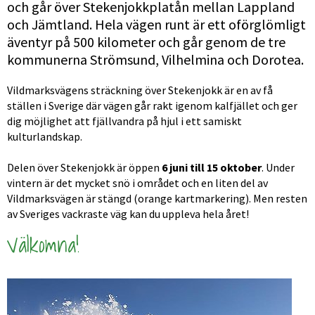
och går över Stekenjokk­platån mellan Lappland 
och Jämtland. Hela vägen runt är ett oförglömligt 
äventyr på 500 kilometer och går genom de tre 
kommunerna Strömsund, Vilhelmina och Dorotea.
Vildmarksvägens sträckning över Stekenjokk är en av få 
ställen i Sverige där vägen går rakt igenom kalfjället och ger 
dig möjlighet att fjällvandra på hjul i ett samiskt 
kulturlandskap.
Delen över Stekenjokk är öppen 
6 juni till 15 oktober
. Under 
vintern är det mycket snö i området och en liten del av 
Vildmarksvägen är stängd (orange kartmarkering). Men resten 
av Sveriges vackraste väg kan du uppleva hela året!
Välkomna!
Förs