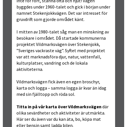
inte för fort, stanna ofta och njut! Vägen 
byggdes under 1960-talet och gick i början under 
namnet Stekenjokkvägen. Det var intresset för 
gruvdrift som gjorde området känt.
I mitten av 1980-talet såg man en minskning av 
besökare i området. Då startade kommunerna 
projektet Vildmarksvägen över Stekenjokk, 
”Sveriges vackraste väg”. Syftet med projektet 
var att marknadsföra djur, natur, vattenfall, 
kulturplatser, vandring och de lokala 
aktiviteterna.
Vildmarksvägen fick även en egen broschyr, 
karta och logga – samma logga är kvar än idag 
med sin fjälltopp och röda sol.
Titta in på vår karta över Vildmarksvägen
 där 
olika sevärdheter och aktiviteter är utmärkta. 
Här ser du även var du kan äta, bo, köpa mat 
eller bensin samt ladda bilen.