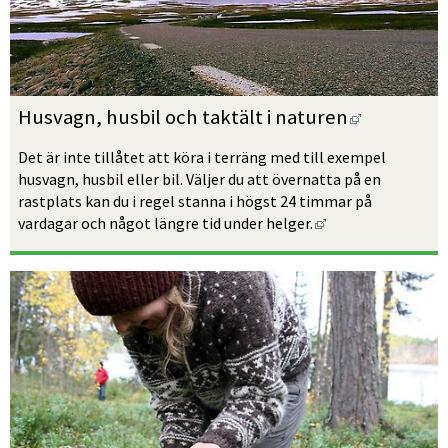
Länk till 
Husvagn, husbil och taktält i naturen
Det är inte tillåtet att köra i terräng med till exempel 
husvagn, husbil eller bil. Väljer du att övernatta på en 
rastplats kan du i regel stanna i högst 24 timmar på 
Länk till annan we
vardagar och något längre tid under helger.