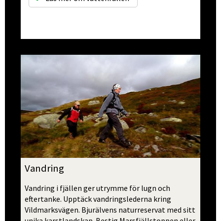
Vandring
Vandring i fjällen ger utrymme för lugn och 
eftertanke. Upptäck vandringslederna kring 
Vildmarks­vägen. Bjurälvens naturreservat med sitt 
unika karstlandskap. Bestig Marsfjälls­toppen eller 