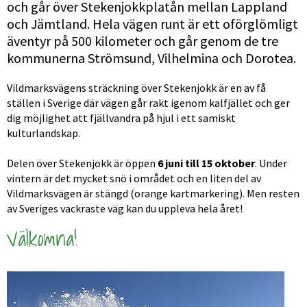
och går över Stekenjokk­platån mellan Lappland 
och Jämtland. Hela vägen runt är ett oförglömligt 
äventyr på 500 kilometer och går genom de tre 
kommunerna Strömsund, Vilhelmina och Dorotea.
Vildmarksvägens sträckning över Stekenjokk är en av få 
ställen i Sverige där vägen går rakt igenom kalfjället och ger 
dig möjlighet att fjällvandra på hjul i ett samiskt 
kulturlandskap.
Delen över Stekenjokk är öppen 
6 juni till 15 oktober
. Under 
vintern är det mycket snö i området och en liten del av 
Vildmarksvägen är stängd (orange kartmarkering). Men resten 
av Sveriges vackraste väg kan du uppleva hela året!
Välkomna!
Förs