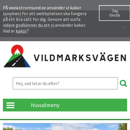
Besök
På www.stromsund.se använder vi kakor
Jag
(cookies) för att webbplatsen ska fungera
oss
förstår
Translate
på ett bra sätt för dig. Genom att surfa
på
vidare godkänner du att vi använder kakor.
Våra turistwebbplatser
Vad är
kakor
?
Facebook
Huvudmeny