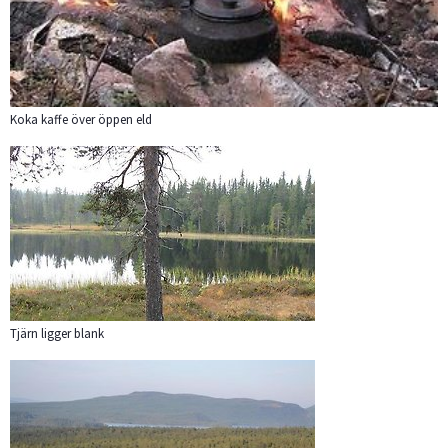
Koka kaffe över öppen eld
Förstora bilden
Tjärn ligger blank
Förstora bilden