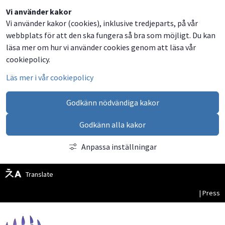
Dela
Dela
Dela
Dela
Besök
Vi använder kakor
Vi använder kakor (cookies), inklusive tredjeparts, på vår
på
på
på
via
oss
webbplats för att den ska fungera så bra som möjligt. Du kan
Facebook
Twitter
LinkedIn
email
på
läsa mer om hur vi använder cookies genom att läsa vår
Facebook
cookiepolicy.
Läs mer i vår cookiepolicy
Godkänn nödvändiga kakor
Godkänn alla kakor
Anpassa inställningar
Translate
| Press