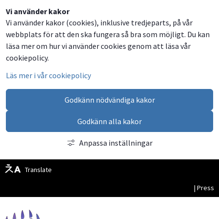
Dela
Dela
Dela
Dela
Besök
Vi använder kakor
Vi använder kakor (cookies), inklusive tredjeparts, på vår
på
på
på
via
oss
webbplats för att den ska fungera så bra som möjligt. Du kan
Facebook
Twitter
LinkedIn
email
på
läsa mer om hur vi använder cookies genom att läsa vår
Facebook
cookiepolicy.
Läs mer i vår cookiepolicy
Godkänn nödvändiga kakor
Godkänn alla kakor
Anpassa inställningar
Translate
| Press