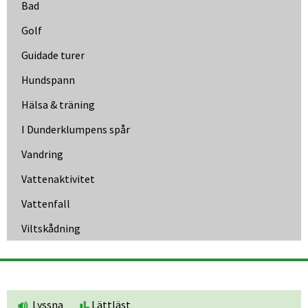
Bad
Golf
Guidade turer
Hundspann
Hälsa & träning
I Dunder­klumpens spår
Vandring
Vattenaktivitet
Vattenfall
Viltskådning
Lyssna
Lättläst