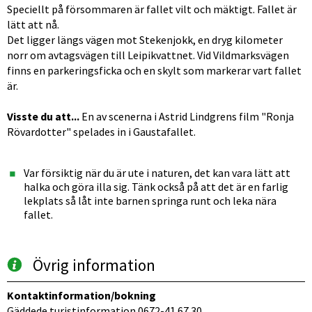
Speciellt på försommaren är fallet vilt och mäktigt. Fallet är 
lätt att nå.
Det ligger längs vägen mot Stekenjokk, en dryg kilometer 
norr om avtagsvägen till Leipikvattnet. Vid Vildmarksvägen 
finns en parkeringsficka och en skylt som markerar vart fallet 
är.
Visste du att...
 En av scenerna i Astrid Lindgrens film "Ronja 
Rövardotter" spelades in i Gaustafallet.
Var försiktig när du är ute i naturen, det kan vara lätt att 
halka och göra illa sig. Tänk också på att det är en farlig 
lekplats så låt inte barnen springa runt och leka nära 
fallet.
Övrig information
Kontaktinformation/bokning
Gäddede turistinformation 0672-41 67 30