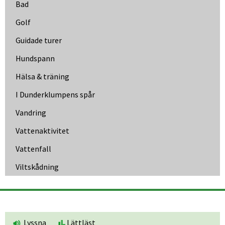
Bad
Golf
Guidade turer
Hundspann
Hälsa & träning
I Dunder­klumpens spår
Vandring
Vattenaktivitet
Vattenfall
Viltskådning
Lyssna
Lättläst