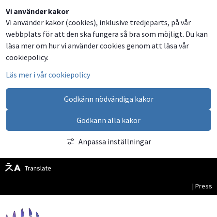
Dela
Dela
Dela
Dela
Besök
Vi använder kakor
Vi använder kakor (cookies), inklusive tredjeparts, på vår
på
på
på
via
oss
webbplats för att den ska fungera så bra som möjligt. Du kan
Facebook
Twitter
LinkedIn
email
på
läsa mer om hur vi använder cookies genom att läsa vår
Facebook
cookiepolicy.
Läs mer i vår cookiepolicy
Godkänn nödvändiga kakor
Godkänn alla kakor
Anpassa inställningar
Translate
| Press