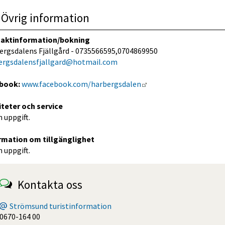
Övrig information
aktinformation/bokning
ergsdalens Fjällgård - 0735566595,0704869950
ergsdalensfjallgard@hotmail.com
Länk till annan webbpl
book:
www.facebook.com/harbergsdalen
iteter och service
 uppgift.
rmation om tillgänglighet
 uppgift.
Kontakta oss
Strömsund turistinformation
0670-164 00