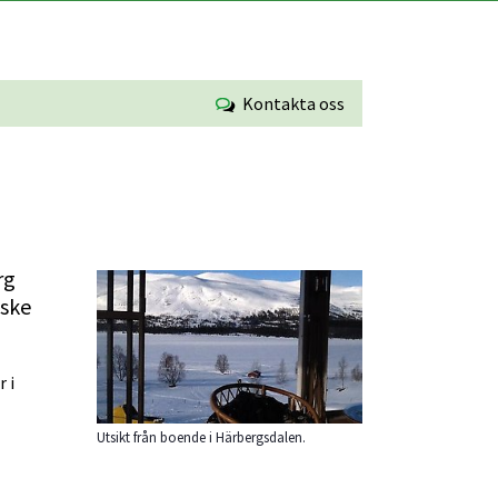
Kontakta oss
Förstora bilden
g 
ske 
 i 
Utsikt från boende i Härbergsdalen.