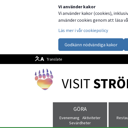
Dela
Dela
Dela
Dela
Besök
Vi använder kakor
Vi använder kakor (cookies), inklusi
på
på
på
via
oss
använder cookies genom att läsa vår
Facebook
Twitter
LinkedIn
email
på
Läs mer i vår cookiepolicy
Facebook
Godkänn nödvändiga kakor
Translate
VISIT 
STRÖ
GÖRA
Evenemang
Aktiviteter
Resta
Sevärdheter