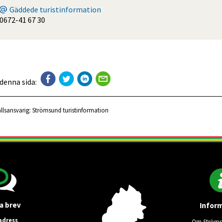
Gäddede turistinformation
0672-41 67 30
 denna sida:
llsansvarig:
Strömsund turistinformation
a brev
Infor
adress
Om Ströms