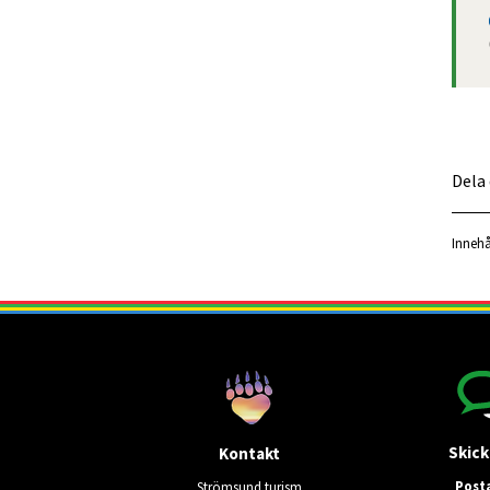
Dela
Innehå
Skick
Kontakt
Post
Strömsund turism