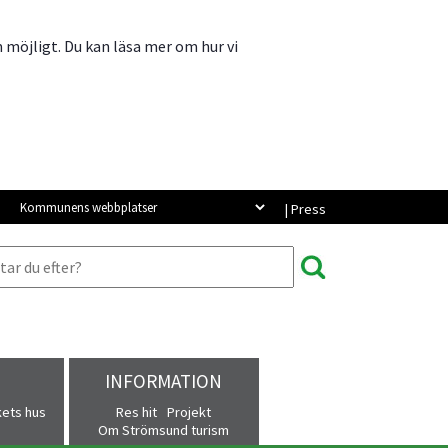
m möjligt. Du kan läsa mer om hur vi
Kommunens webbplatser
| Press
INFORMATION
kets hus
Res hit
Projekt
Om Strömsund turism