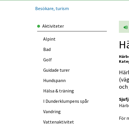
Besökare, turism
Aktiviteter
Alpint
Hä
Bad
Härb
Golf
Kateg
Guidade turer
Härb
(väg
Hundspann
och 
Hälsa & träning
Sjuf
I Dunder­klumpens spår
Härbe
Vandring
För m
Vattenaktivitet