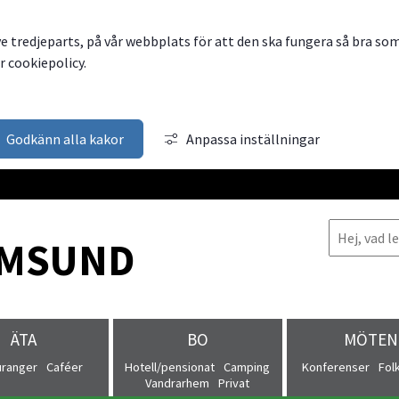
ve tredjeparts, på vår webbplats för att den ska fungera så bra so
 cookiepolicy.
Godkänn alla kakor
Anpassa inställningar
MSUND
ÄTA
BO
MÖTEN
uranger
Caféer
Hotell/pensionat
Camping
Konferenser
Fol
Vandrarhem
Privat