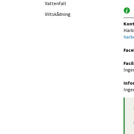
Vattenfall
Viltskådning
Kont
Härb
harb
Face
Facil
Ingen
Info
Ingen