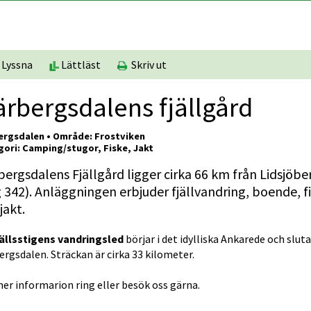
Lyssna
Lättläst
Skriv ut
rbergsdalens fjällgård
ergsdalen • Område: Frostviken
ori: Camping/stugor, Fiske, Jakt
ergsdalens Fjällgård ligger cirka 66 km från Lidsjöber
 342). Anläggningen erbjuder fjällvandring, boende, fi
jakt.
jällsstigens vandringsled
 börjar i det idylliska Ankarede och slutar
rgsdalen. Sträckan är cirka 33 kilometer.
er informarion ring eller besök oss gärna.