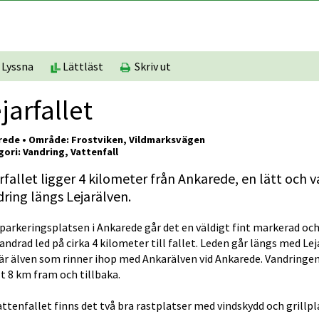
Lyssna
Lättläst
Skriv ut
jarfallet
rede • Område: Frostviken, Vildmarksvägen
ori: Vandring, Vattenfall
rfallet ligger 4 kilometer från Ankarede, en lätt och v
ring längs Lejarälven.
parkeringsplatsen i Ankarede går det en väldigt fint markerad och
andrad led på cirka 4 kilometer till fallet. Leden går längs med Lej
r älven som rinner ihop med Ankarälven vid Ankarede. Vandringen 
t 8 km fram och tillbaka.
attenfallet finns det två bra rastplatser med vindskydd och grillpl