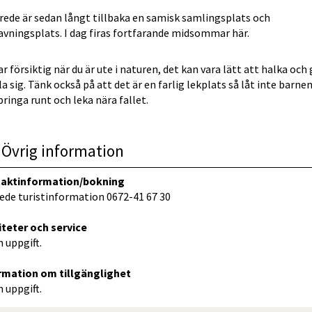
ede är sedan långt tillbaka en samisk samlingsplats och 
avningsplats. I dag firas fortfarande midsommar här.
ar försiktig när du är ute i naturen, det kan vara lätt att halka och 
lla sig. Tänk också på att det är en farlig lekplats så låt inte barnen
pringa runt och leka nära fallet.
Övrig information
aktinformation/bokning
ede turistinformation 0672-41 67 30
iteter och service
 uppgift.
rmation om tillgänglighet
 uppgift.