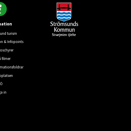
mation
und turism
on & Infopoints
roschyrer
å filmer
rmationsfoldrar
platsen
–Ö
a in