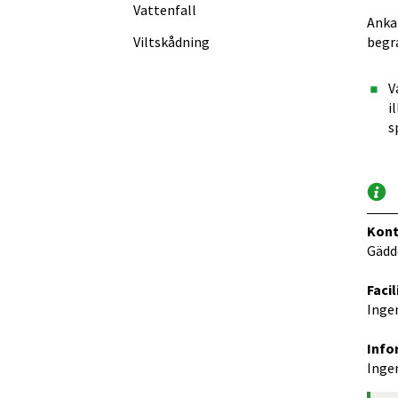
Vattenfall
Ankar
Viltskådning
begr
V
i
s
Kont
Gädd
Facil
Ingen
Info
Ingen