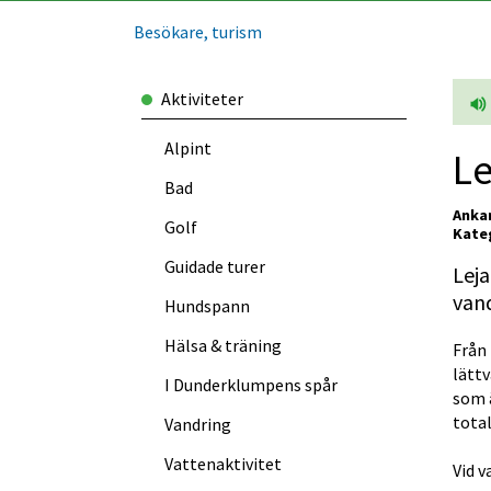
Besökare, turism
Aktiviteter
Alpint
Le
Bad
Anka
Golf
Kateg
Guidade turer
Leja
vand
Hundspann
Hälsa & träning
Från 
lättv
I Dunder­klumpens spår
som ä
total
Vandring
Vattenaktivitet
Vid v