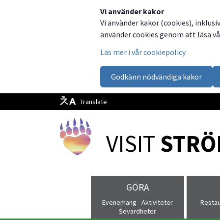
Dela
Dela
Dela
Dela
Besök
Vi använder kakor
Vi använder kakor (cookies), inklusi
på
på
på
via
oss
använder cookies genom att läsa vår
Facebook
Twitter
LinkedIn
email
på
Läs mer i vår cookiepolicy
Facebook
Godkänn nödvändiga kakor
Translate
VISIT 
STRÖ
GÖRA
Evenemang
Aktiviteter
Resta
Sevärdheter