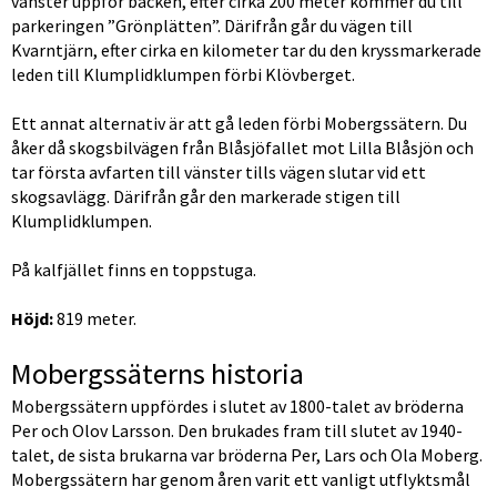
vänster uppför backen, efter cirka 200 meter kommer du till 
parkeringen ”Grönplätten”. Därifrån går du vägen till 
Kvarntjärn, efter cirka en kilometer tar du den kryssmarkerade 
leden till Klumplidklumpen förbi Klövberget.
Ett annat alternativ är att gå leden förbi Mobergssätern. Du 
åker då skogsbilvägen från Blåsjöfallet mot Lilla Blåsjön och 
tar första avfarten till vänster tills vägen slutar vid ett 
skogsavlägg. Därifrån går den markerade stigen till 
Klumplidklumpen.
På kalfjället finns en toppstuga.
Höjd:
 819 meter.
Mobergssäterns historia
Mobergssätern uppfördes i slutet av 1800-talet av bröderna 
Per och Olov Larsson. Den brukades fram till slutet av 1940-
talet, de sista brukarna var bröderna Per, Lars och Ola Moberg. 
Mobergssätern har genom åren varit ett vanligt utflyktsmål 