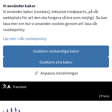
Dela
Dela
Dela
Dela
Besök
Vi använder kakor
Vi använder kakor (cookies), inklusive tredjeparts, på vår
på
på
på
via
oss
webbplats för att den ska fungera så bra som möjligt. Du kan
Facebook
Twitter
LinkedIn
email
på
läsa mer om hur vi använder cookies genom att läsa vår
Facebook
cookiepolicy.
Läs mer i vår cookiepolicy
Godkänn nödvändiga kakor
Godkänn alla kakor
Anpassa inställningar
Translate
| Press