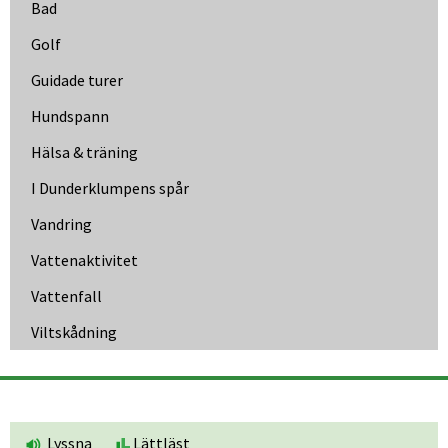
Bad
Golf
Guidade turer
Hundspann
Hälsa & träning
I Dunder­klumpens spår
Vandring
Vattenaktivitet
Vattenfall
Viltskådning
Lyssna
Lättläst