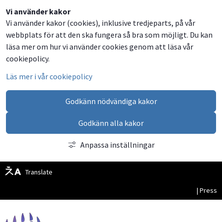
Dela
Dela
Dela
Dela
Besök
Vi använder kakor
Vi använder kakor (cookies), inklusive tredjeparts, på vår
på
på
på
via
oss
webbplats för att den ska fungera så bra som möjligt. Du kan
Facebook
Twitter
LinkedIn
email
på
läsa mer om hur vi använder cookies genom att läsa vår
Facebook
cookiepolicy.
Läs mer i vår cookiepolicy
Godkänn nödvändiga kakor
Godkänn alla kakor
Anpassa inställningar
Translate
| Press