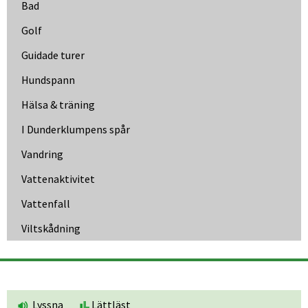
Bad
Golf
Guidade turer
Hundspann
Hälsa & träning
I Dunder­klumpens spår
Vandring
Vattenaktivitet
Vattenfall
Viltskådning
Lyssna
Lättläst