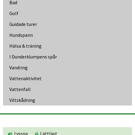
Bad
Golf
Guidade turer
Hundspann
Hälsa & träning
I Dunder­klumpens spår
Vandring
Vattenaktivitet
Vattenfall
Viltskådning
Lyssna
Lättläst