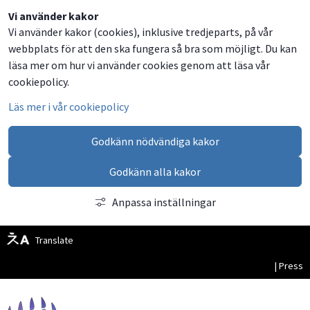
Dela
Dela
Dela
Dela
Besök
Vi använder kakor
Vi använder kakor (cookies), inklusive tredjeparts, på vår
på
på
på
via
oss
webbplats för att den ska fungera så bra som möjligt. Du kan
Facebook
Twitter
LinkedIn
email
på
läsa mer om hur vi använder cookies genom att läsa vår
Facebook
cookiepolicy.
Läs mer i vår cookiepolicy
Godkänn nödvändiga kakor
Godkänn alla kakor
Anpassa inställningar
Translate
| Press