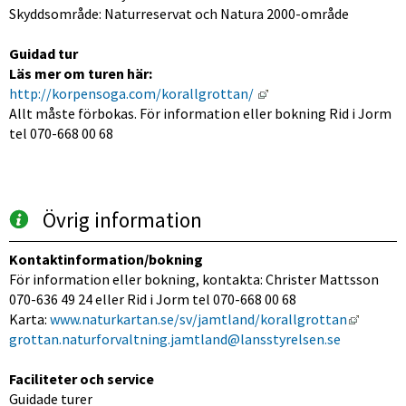
Skyddsområde: Naturreservat och Natura 2000-område
Guidad tur
Läs mer om turen här: 
Länk till annan webbpl
http://korpensoga.com/korallgrottan/ 
Allt måste förbokas. För information eller bokning Rid i Jorm 
tel 070-668 00 68
Övrig information
Kontaktinformation/bokning
För information eller bokning, kontakta: Christer Mattsson 
070-636 49 24 eller Rid i Jorm tel 070-668 00 68
Länk ti
Karta: 
www.naturkartan.se/sv/jamtland/korallgrottan
grottan.naturforvaltning.jamtland@lansstyrelsen.se 
Faciliteter och service
Guidade turer