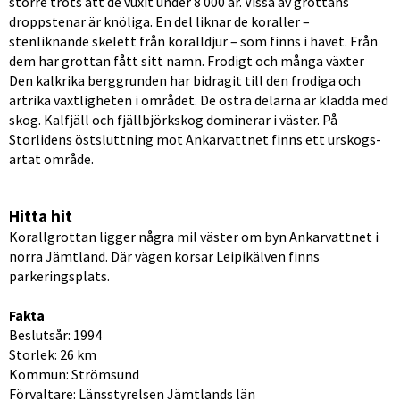
större trots att de vuxit under 8 000 år. Vissa av grottans 
droppstenar är knöliga. En del liknar de koraller – 
stenliknande skelett från koralldjur – som finns i havet. Från 
dem har grottan fått sitt namn. Frodigt och många växter
Den kalkrika berggrunden har bidragit till den frodiga och 
artrika växtligheten i området. De östra delarna är klädda med 
skog. Kalfjäll och fjäll­björkskog dominerar i väster. På 
Storlidens östsluttning mot Ankarvattnet finns ett urskogs­
artat område.
Hitta hit
Korallgrottan ligger några mil väster om byn Ankarvattnet i 
norra Jämtland. Där vägen korsar Leipikälven finns 
parkeringsplats.
Fakta
Beslutsår: 1994
Storlek: 26 km 
Kommun: Strömsund 
Förvaltare: Länsstyrelsen Jämtlands län