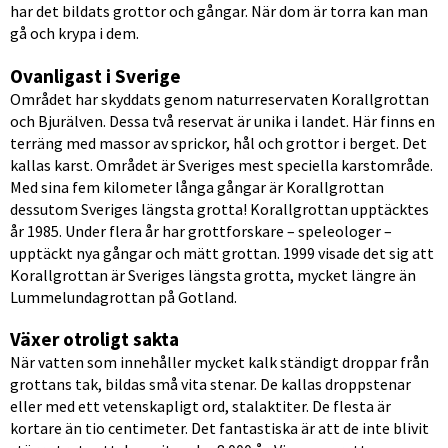
har det bildats grottor och gångar. När dom är torra kan man 
gå och krypa i dem. 
Ovanligast i Sverige
Området har skyddats genom naturreservaten Korallgrottan 
och Bjurälven. Dessa två reservat är unika i landet. Här finns en 
terräng med massor av sprickor, hål och grottor i berget. Det 
kallas karst. Området är Sveriges mest speciella karstområde. 
Med sina fem kilometer långa gångar är Korallgrottan 
dessutom Sveriges längsta grotta! Korallgrottan upptäcktes 
år 1985. Under flera år har grottforskare – speleologer – 
upptäckt nya gångar och mätt grottan. 1999 visade det sig att 
Korallgrottan är Sveriges längsta grotta, mycket längre än 
Lummelundagrottan på Gotland. 
Växer otroligt sakta
När vatten som innehåller mycket kalk ständigt droppar från 
grottans tak, bildas små vita stenar. De kallas dropp­stenar 
eller med ett veten­skapligt ord, stalaktiter. De flesta är 
kortare än tio centimeter. Det fantastiska är att de inte blivit 