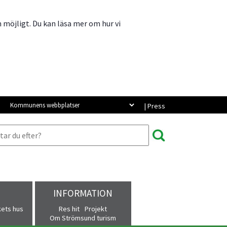
m möjligt. Du kan läsa mer om hur vi
Kommunens webbplatser
| Press
INFORMATION
kets hus
Res hit
Projekt
Om Strömsund turism