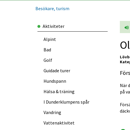
Besökare, turism
Aktiviteter
Alpint
Ol
Bad
Lövb
Golf
Kateg
Guidade turer
Förs
Hundspann
När d
Hälsa & träning
på va
I Dunder­klumpens spår
Försä
däck
Vandring
Vattenaktivitet