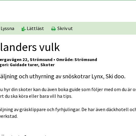
Lyssna
Lättläst
Skriv ut
landers vulk
ergavägen 22, Strömsund • Område: Strömsund
ori: Guidade turer, Skoter
äljning och uthyrning av snöskotrar Lynx, Ski doo.
u hyr din skoter kan du även boka guide som följer med om du är o
rt du ska köra eller bara vill ha tips.
ljning av gräsklippare och fyrhjulingar. De har även däckhotell och
verkstad.