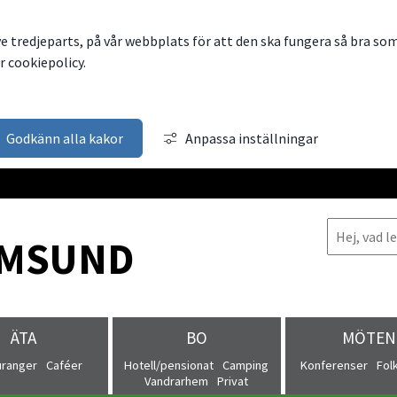
ve tredjeparts, på vår webbplats för att den ska fungera så bra so
 cookiepolicy.
Godkänn alla kakor
Anpassa inställningar
MSUND
ÄTA
BO
MÖTEN
uranger
Caféer
Hotell/pensionat
Camping
Konferenser
Fol
Vandrarhem
Privat