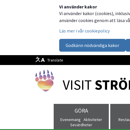
Dela
Dela
Dela
Dela
Besök
Vi använder kakor
Vi använder kakor (cookies), inklusi
på
på
på
via
oss
använder cookies genom att läsa vår
Facebook
Twitter
LinkedIn
email
på
Läs mer i vår cookiepolicy
Facebook
Godkänn nödvändiga kakor
Translate
VISIT 
STRÖ
GÖRA
Evenemang
Aktiviteter
Resta
Sevärdheter