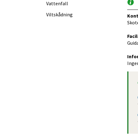
Vattenfall
Viltskådning
Kont
Skot
Facil
Guid
Info
Ingen