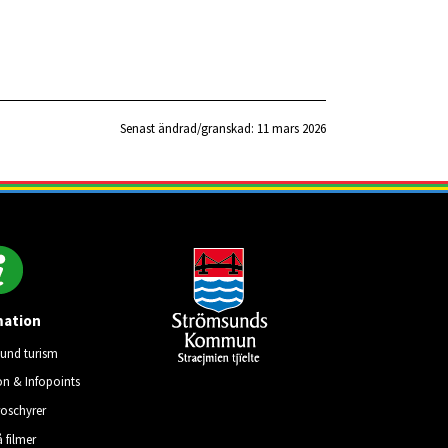
Senast ändrad/granskad: 
11 mars 2026
mation
und turism
on & Infopoints
roschyrer
å filmer