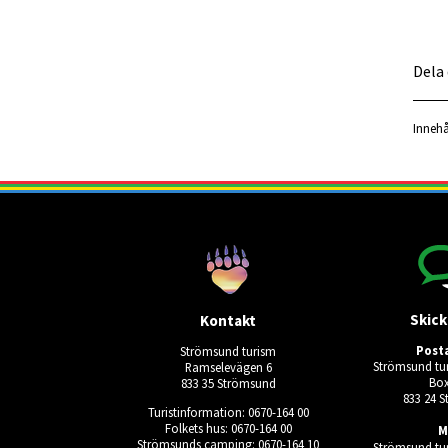
Dela
Innehå
Skick
Kontakt
Post
Strömsund turism
Strömsund tur
Ramselevägen 6
Box
833 35 Strömsund
833 24 
Turistinformation: 0670-164 00
Folkets hus: 0670-164 00
M
Strömsunds camping: 0670-164 10
Strömsund tur