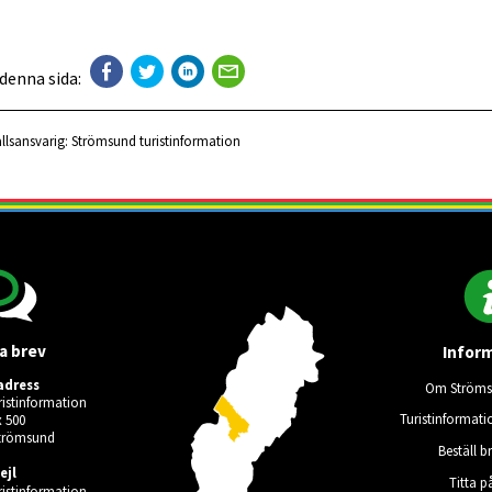
 denna sida:
llsansvarig:
Strömsund turistinformation
a brev
Infor
adress
Om Ströms
istinformation
Turistinformati
 500
Strömsund
Beställ b
ejl
Titta p
istinformation