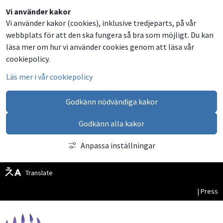
Dela
Dela
Dela
Dela
Besök
Vi använder kakor
Vi använder kakor (cookies), inklusive tredjeparts, på vår
på
på
på
via
oss
webbplats för att den ska fungera så bra som möjligt. Du kan
Facebook
Twitter
LinkedIn
email
på
läsa mer om hur vi använder cookies genom att läsa vår
Facebook
cookiepolicy.
Läs mer i vår cookiepolicy
Godkänn nödvändiga kakor
Godkänn alla kakor
Anpassa inställningar
Translate
| Press