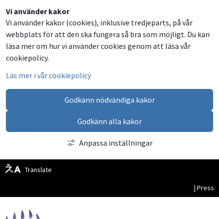
Dela
Dela
Dela
Dela
Besök
Vi använder kakor
Vi använder kakor (cookies), inklusive tredjeparts, på vår
på
på
på
via
oss
webbplats för att den ska fungera så bra som möjligt. Du kan
Facebook
Twitter
LinkedIn
email
på
läsa mer om hur vi använder cookies genom att läsa vår
Facebook
cookiepolicy.
Läs mer i vår cookiepolicy
Godkänn nödvändiga kakor
Godkänn alla kakor
Anpassa inställningar
Translate
| Press