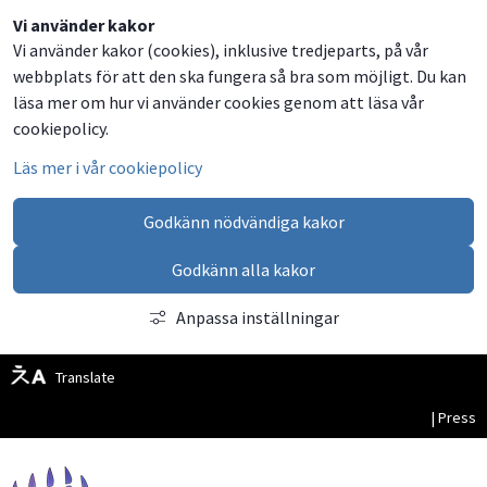
Dela
Dela
Dela
Dela
Besök
Vi använder kakor
Vi använder kakor (cookies), inklusive tredjeparts, på vår
på
på
på
via
oss
webbplats för att den ska fungera så bra som möjligt. Du kan
Facebook
Twitter
LinkedIn
email
på
läsa mer om hur vi använder cookies genom att läsa vår
Facebook
cookiepolicy.
Läs mer i vår cookiepolicy
Godkänn nödvändiga kakor
Godkänn alla kakor
Anpassa inställningar
Translate
| Press