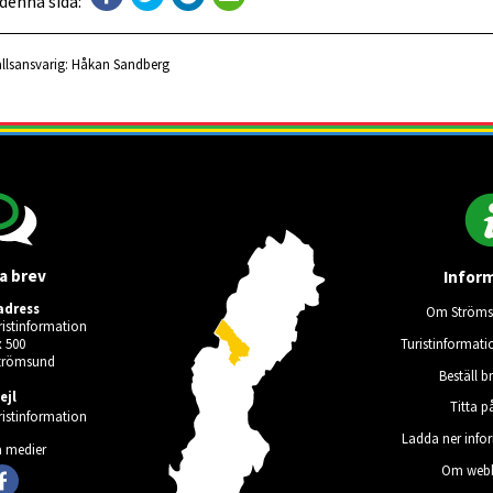
 denna sida:
llsansvarig:
Håkan Sandberg
a brev
Infor
adress
Om Ströms
istinformation
Turistinformati
 500
Strömsund
Beställ b
ejl
Titta p
istinformation
Ladda ner info
a medier
Om webb