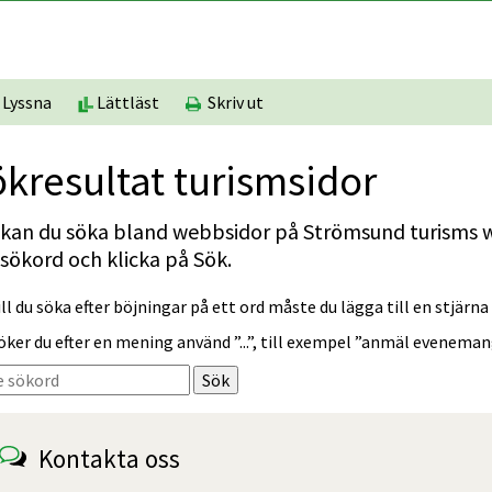
Lyssna
Lättläst
Skriv ut
kresultat turismsidor
kan du söka bland webbsidor på Strömsund turisms we
 sökord och klicka på Sök.
ill du söka efter böjningar på ett ord måste du lägga till en stjärna 
öker du efter en mening använd ”...”, till exempel ”anmäl eveneman
Sökförslagen presenteras under sökrutan
Kontakta oss