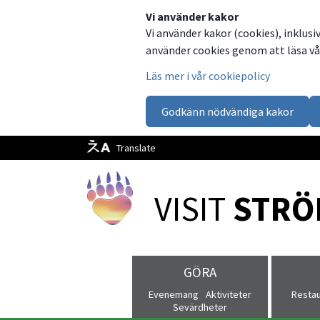
Dela
Dela
Dela
Dela
Besök
Vi använder kakor
Vi använder kakor (cookies), inklusi
på
på
på
via
oss
använder cookies genom att läsa vår
Facebook
Twitter
LinkedIn
email
på
Läs mer i vår cookiepolicy
Facebook
Godkänn nödvändiga kakor
Translate
VISIT 
STRÖ
GÖRA
Evenemang
Aktiviteter
Resta
Sevärdheter