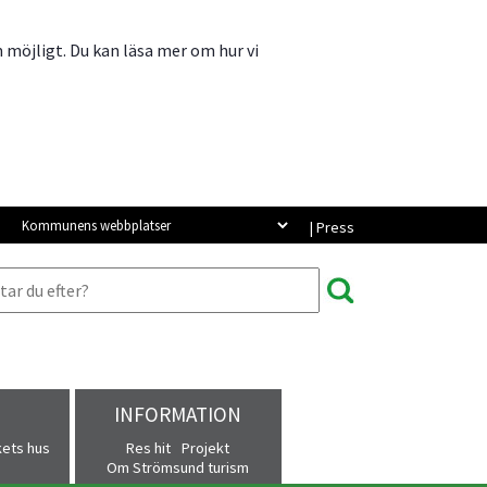
m möjligt. Du kan läsa mer om hur vi
Kommunens webbplatser
| Press
INFORMATION
kets hus
Res hit
Projekt
Om Strömsund turism