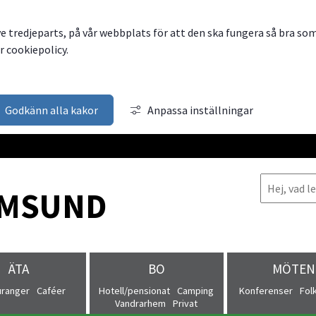
ve tredjeparts, på vår webbplats för att den ska fungera så bra so
 cookiepolicy.
Godkänn alla kakor
Anpassa inställningar
MSUND
ÄTA
BO
MÖTEN
uranger
Caféer
Hotell/pensionat
Camping
Konferenser
Fol
Vandrarhem
Privat