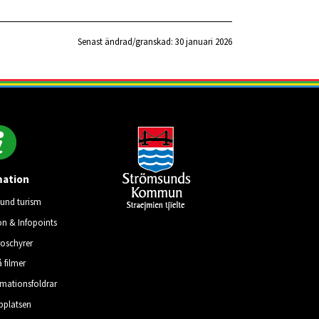
Senast ändrad/granskad: 
30 januari 2026
mation
und turism
on & Infopoints
roschyrer
å filmer
rmationsfoldrar
platsen