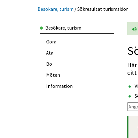
Besökare, turism
/
Sökresultat turismsidor
Besökare, turism
Göra
Sö
Äta
Bo
Här 
ditt
Möten
Information
V
S
Sök. 