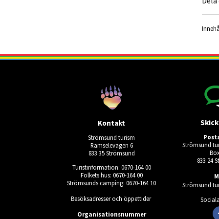
Dela
Innehå
Skick
Kontakt
Post
Strömsund turism
Strömsund tur
Ramselevägen 6
Box
833 35 Strömsund
833 24 
Turistinformation: 0670-164 00
Folkets hus: 0670-164 00
M
Strömsunds camping: 0670-164 10
Strömsund tur
Besöksadresser och öppettider
Social
Organisationsnummer