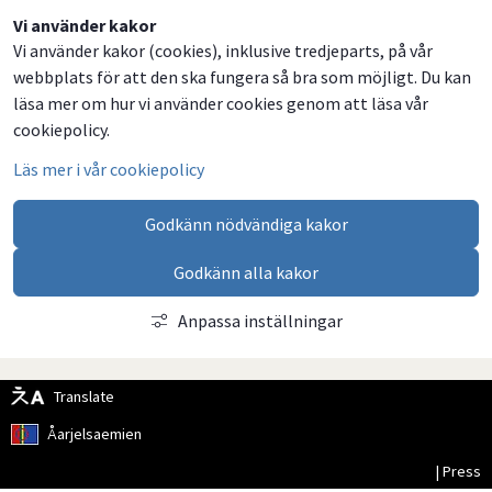
Dela
Dela
Dela
Dela
Vi använder kakor
Vi använder kakor (cookies), inklusive tredjeparts, på vår
på
på
på
via
webbplats för att den ska fungera så bra som möjligt. Du kan
Facebook
Twitter
LinkedIn
email
läsa mer om hur vi använder cookies genom att läsa vår
cookiepolicy.
Läs mer i vår cookiepolicy
Godkänn nödvändiga kakor
Godkänn alla kakor
Anpassa inställningar
Translate
Åarjelsaemien
| Press