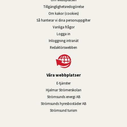
Tillgänglig­hets­redo­görelse
Om kakor (cookies)
Så hanterar vi dina personuppgifter
Vanliga frågor
Logga in
Öppnas i nytt fönster.
Inloggning intranät
Redaktörswebben
Våra webbplatser
Länk till annan webbplats, öppnas i n
E-tjänster
Länk till annan webbplats, öpp
Hjalmar Strömerskolan
Länk till annan webbplats, öppn
Strömsunds energi AB
Länk till annan webbplats, 
Strömsunds hyresbostäder AB
Öppnas i nytt fönster.
Strömsund turism